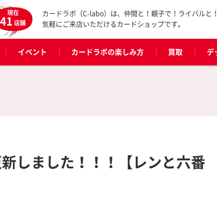
現在
カードラボ（C-labo）は、仲間と！親子で！ライバルと
41
店舗
気軽にご来店いただけるカードショップです。
イベント
カードラボの楽しみ方
買取
デ
P更新しました！！！【レンと六番
】