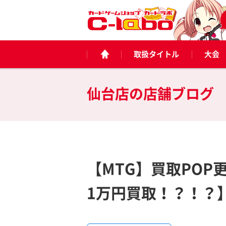
取扱タイトル
大会
仙台店の
店舗ブログ
【MTG】買取PO
1万円買取！？！？