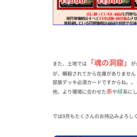
「魂の洞窟」
また、土地では
が
が、瞬殺されてから在庫がありません
部族デッキ必須カードですからね。。
赤
緑
他、より環境に合わせた
や
系に
では9月もたくさんのお持込みよろし