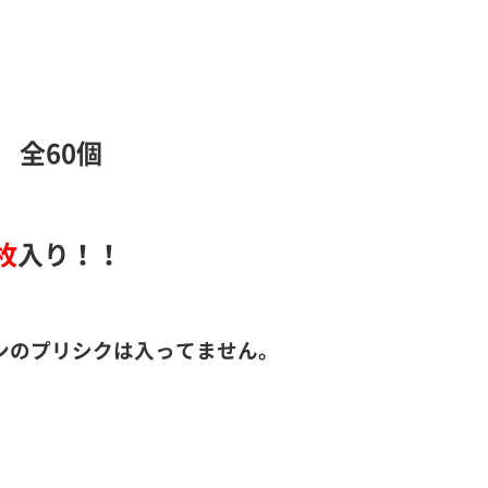
全60個
枚
入り！！
ンのプリシクは入ってません。