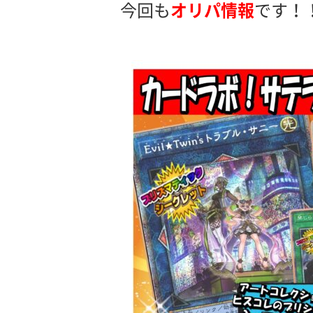
今回も
オリパ情報
です！