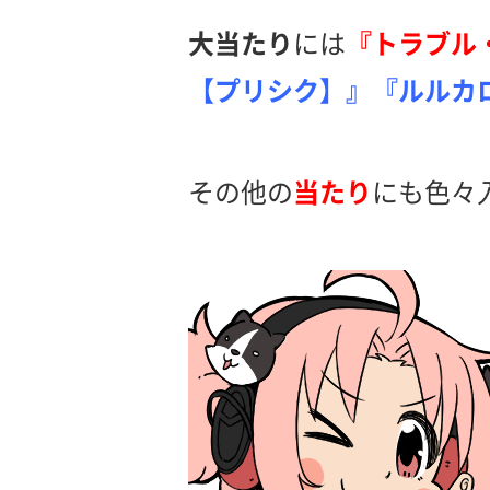
大当たり
には
『トラブル
【プリシク】』『ルルカ
その他の
当たり
にも色々