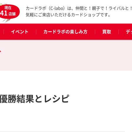
現在
カードラボ（C-labo）は、仲間と！親子で！ライバルと
41
店舗
気軽にご来店いただけるカードショップです。
イベント
カードラボの楽しみ方
買取
デ
グ
Y 優勝結果とレシピ