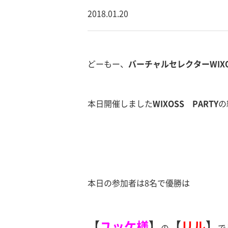
2018.01.20
どーもー、
バーチャルセレクターWIX
本日開催しました
WIXOSS PARTY
の
本日の参加者は8名で優勝は
【
ユッケ様
】
【
リル
】
の
で