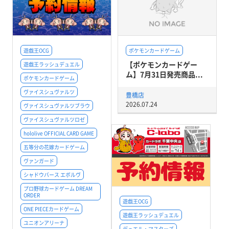
遊戯王OCG
ポケモンカードゲーム
【ポケモンカードゲー
遊戯王ラッシュデュエル
ム】7月31日発売商品...
ポケモンカードゲーム
ヴァイスシュヴァルツ
豊橋店
2026.07.24
ヴァイスシュヴァルツブラウ
ヴァイスシュヴァルツロゼ
hololive OFFICIAL CARD GAME
五等分の花嫁カードゲーム
ヴァンガード
シャドウバース エボルヴ
プロ野球カードゲーム DREAM
ORDER
遊戯王OCG
ONE PIECEカードゲーム
遊戯王ラッシュデュエル
ユニオンアリーナ
デュエル・マスターズ