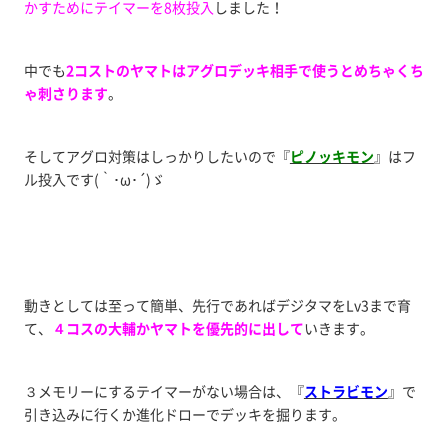
かすためにテイマーを8枚投入
しました！
中でも
2コストのヤマトはアグロデッキ相手で使うとめちゃくち
ゃ刺さります
。
そしてアグロ対策はしっかりしたいので『
ピノッキモン
』はフ
ル投入です(｀･ω･´)ゞ
動きとしては至って簡単、先行であればデジタマをLv3まで育
て、
４コスの大輔かヤマトを優先的に出して
いきます。
３メモリーにするテイマーがない場合は、『
ストラビモン
』で
引き込みに行くか進化ドローでデッキを掘ります。