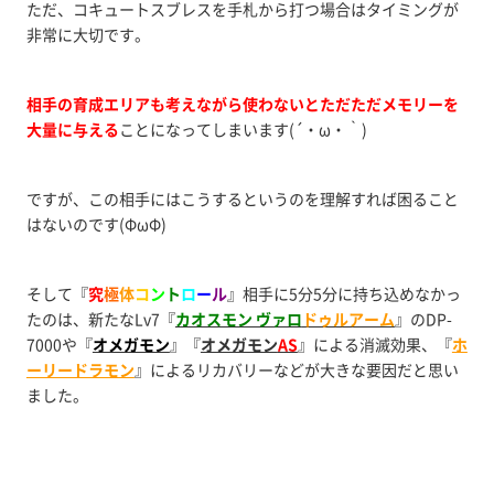
ただ、コキュートスブレスを手札から打つ場合はタイミングが
非常に大切です。
相手の育成エリアも考えながら使わないとただただメモリーを
大量に与える
ことになってしまいます(´・ω・｀)
ですが、この相手にはこうするというのを理解すれば困ること
はないのです(ΦωΦ)
そして『
究
極
体
コ
ン
ト
ロ
ー
ル
』相手に5分5分に持ち込めなかっ
たのは、新たなLv7『
カオスモン ヴァロ
ドゥルアーム
』のDP-
7000や『
オメガモン
』『
オメガモン
AS
』による消滅効果、『
ホ
ーリードラモン
』によるリカバリーなどが大きな要因だと思い
ました。