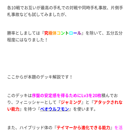
各10戦でお互いが最高の手札での対戦や同時手札事故、片側手
札事故なども試してみましたが、
勝率としましては『
究
極
体
コ
ン
ト
ロ
ー
ル
』を除いて、五分五分
程度にはなりました！
ここからが本題のデッキ解説です！
このデッキは
序盤の安定感を得るためにLv3を20枚
積んでお
り、フィニッシャーとして『
ジャミング
』と『
アタックされな
い能力
』を持つ『
ベオウルフモン
』を使います。
また、ハイブリッド体の『
テイマーから進化できる能力
』
を活