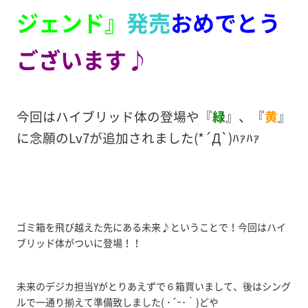
ジェンド』
発売
おめでとう
ございます♪
今回はハイブリッド体の登場や『
緑
』、『
黄
』
に念願のLv7が追加されました(*´Д`)ﾊｧﾊｧ
ゴミ箱を飛び越えた先にある未来♪ということで！今回はハイ
ブリッド体がついに登場！！
未来のデジカ担当Yがとりあえずで６箱買いまして、後はシング
ルで一通り揃えて準備致しました( ･´ｰ･｀)どや