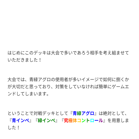
はじめにこのデッキは大会で多いであろう相手を考え組ませて
いただきました！
大会では、青緑アグロの使用者が多いイメージで如何に捌くか
が大切だと思っており、対策をしていなければ簡単にゲームエ
ンドしてしまいます。
ということで対戦デッキとして『
青
緑
アグロ
』は絶対として、
『
青インペ
』『
緑インペ
』『
究
極
体
コ
ン
ト
ロ
ー
ル
』を用意しま
した！