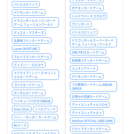
バトルスピリッツ
ポケモンカードゲーム
デジモンカードゲーム
シャドウバース エボルヴ
ドラゴンボールスーパーカード
ヴァンガード
ゲーム フュージョンワールド
バトルスピリッツ
デュエル・マスターズ
ドラゴンボールスーパーカード
名探偵コナンカードゲーム
ゲーム フュージョンワールド
Lycee OVERTURE
ONE PIECEカードゲーム
ウルトラマンカードゲーム
名探偵コナンカードゲーム
ディズニー・ロルカナ
ユニオンアリーナ
ラブライブ！シリーズ オフィシ
デジモンカードゲーム
ャルカードゲーム
プロ野球カードゲーム DREAM
ゴジラカードゲーム
ORDER
ガンダムカードゲーム
五等分の花嫁カードゲーム
ハイキュー!!バボカ!!BREAK
ヴァイスシュヴァルツロゼ
Xross Stars
ニベルアリーナ
ヴァイスシュヴァルツ
ハリー・ポッター カードゲーム
hololive OFFICIAL CARD GAME
Reバース
ウルトラマンカードゲーム
パルワールド オフィシャルカー