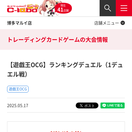
現在
Twitter
41
閉じる
店舗
博多マルイ店
店舗メニュー
トレーディングカードゲームの
大会情報
【遊戯王OCG】ランキングデュエル（1デュ
エル戦）
遊戯王OCG
2025.05.17