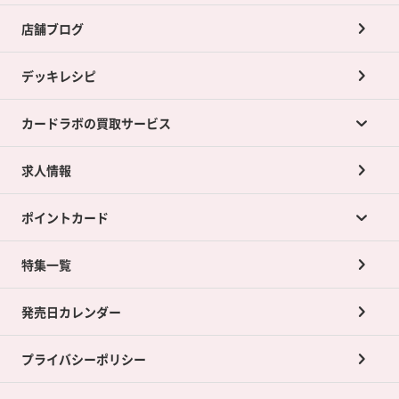
店舗ブログ
デッキレシピ
カードラボの買取サービス
求人情報
カードラボの買取サービスTOP
ポイントカード
店舗買取について
ネット買取について
特集一覧
ポイントカードTOP
買取承諾書について
発売日カレンダー
ポイント交換景品
プライバシーポリシー