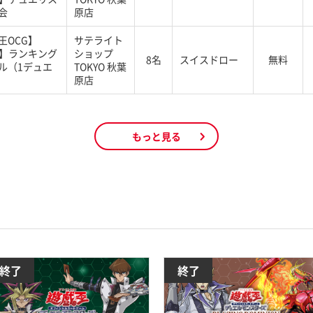
会
原店
王OCG】
サテライト
G】ランキング
ショップ
8名
スイスドロー
無料
ル（1デュエ
TOKYO 秋葉
原店
もっと見る
終了
終了