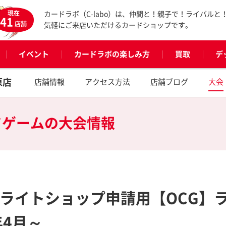
現在
カードラボ（C-labo）は、仲間と！親子で！ライバルと
41
店舗
気軽にご来店いただけるカードショップです。
イベント
カードラボの楽しみ方
買取
デ
原店
店舗情報
アクセス方法
店舗ブログ
大会
ドゲームの
大会情報
テライトショップ申請用【OCG】
年4月～