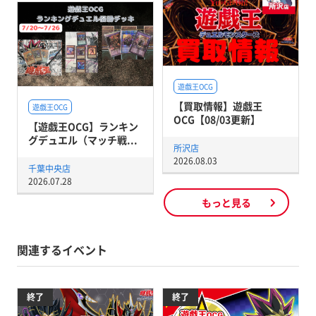
遊戯王OCG
【買取情報】遊戯王
遊戯王OCG
OCG【08/03更新】
【遊戯王OCG】ランキン
グデュエル（マッチ戦...
所沢店
2026.08.03
千葉中央店
2026.07.28
もっと見る
関連するイベント
終了
終了