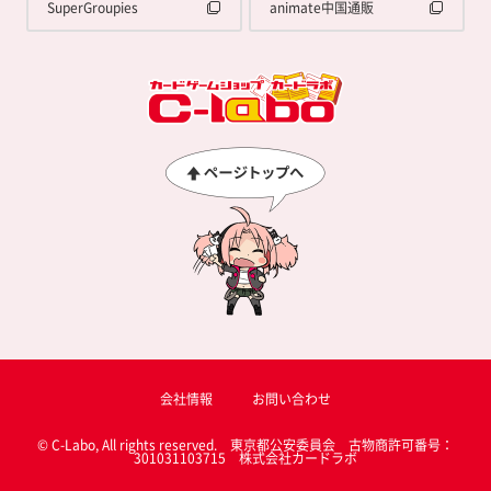
SuperGroupies
animate中国通販
会社情報
お問い合わせ
© C-Labo, All rights reserved. 東京都公安委員会 古物商許可番号：
301031103715 株式会社カードラボ