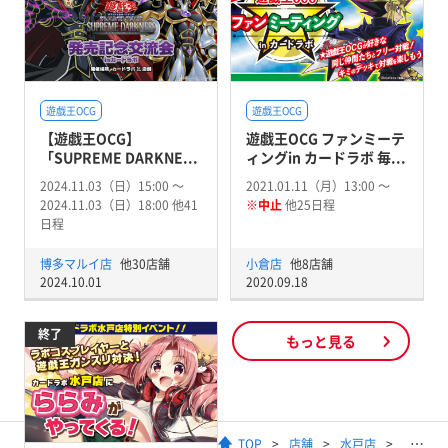
遊戯王OCG
遊戯王OCG
【遊戯王OCG】
遊戯王OCG ファンミーテ
「SUPREME DARKNE...
ィングin カードラボ 毎...
2024.11.03（日）15:00 〜
2021.01.11（月）13:00 〜
2024.11.03（日）18:00 他41
※中止
他25日程
日程
博多マルイ店
他30店舗
小倉店
他8店舗
2024.10.01
2020.09.18
終了
もっと見る
TOP
店舗
水戸店