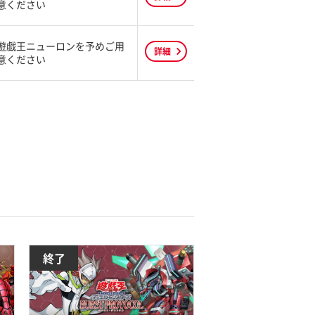
意ください
遊戯王ニューロンを予めご用
詳細
意ください
終了