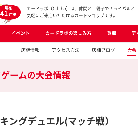
現在
カードラボ（C-labo）は、仲間と！親子で！ライバルと
41
店舗
気軽にご来店いただけるカードショップです。
イベント
カードラボの楽しみ方
買取
デ
店舗情報
アクセス方法
店舗ブログ
大会
ドゲームの
大会情報
ンキングデュエル(マッチ戦）