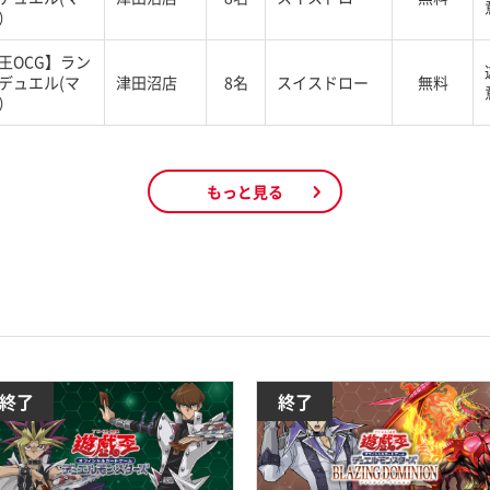
）
王OCG】ラン
デュエル(マ
津田沼店
8名
スイスドロー
無料
）
もっと見る
終了
終了