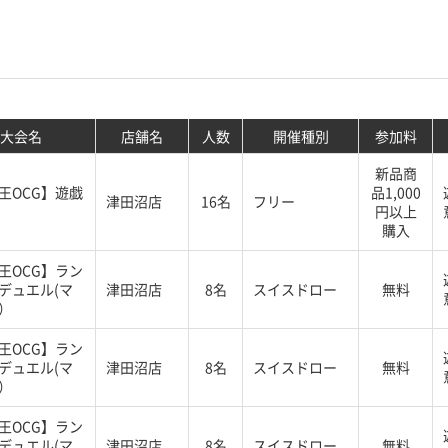
大会名
店舗名
人数
開催種別
参加料
新品商
王OCG】遊戯
品1,000
津田沼店
16名
フリー
円以上
購入
王OCG】ラン
デュエル(マ
津田沼店
8名
スイスドロー
無料
）
王OCG】ラン
デュエル(マ
津田沼店
8名
スイスドロー
無料
）
王OCG】ラン
デュエル(マ
津田沼店
8名
スイスドロー
無料