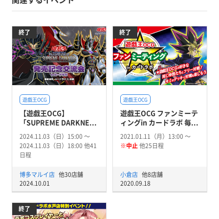
終了
終了
遊戯王OCG
遊戯王OCG
【遊戯王OCG】
遊戯王OCG ファンミーテ
「SUPREME DARKNE...
ィングin カードラボ 毎...
2024.11.03（日）15:00 〜
2021.01.11（月）13:00 〜
2024.11.03（日）18:00 他41
※中止
他25日程
日程
博多マルイ店
他30店舗
小倉店
他8店舗
2024.10.01
2020.09.18
終了