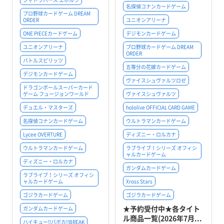
名探偵コナンカードゲーム
プロ野球カードゲーム DREAM
ORDER
ユニオンアリーナ
ONE PIECEカードゲーム
デジモンカードゲーム
ユニオンアリーナ
プロ野球カードゲーム DREAM
ORDER
バトルスピリッツ
五等分の花嫁カードゲーム
デジモンカードゲーム
ヴァイスシュヴァルツロゼ
ドラゴンボールスーパーカード
ゲーム フュージョンワールド
ヴァイスシュヴァルツ
デュエル・マスターズ
hololive OFFICIAL CARD GAME
名探偵コナンカードゲーム
ウルトラマンカードゲーム
Lycee OVERTURE
ディズニー・ロルカナ
ウルトラマンカードゲーム
ラブライブ！シリーズ オフィシ
ャルカードゲーム
ディズニー・ロルカナ
ガンダムカードゲーム
ラブライブ！シリーズ オフィシ
ャルカードゲーム
Xross Stars
ゴジラカードゲーム
ゴジラカードゲーム
★予約受付中★各タイト
ガンダムカードゲーム
ル商品一覧(2026年7月...
ハイキュー!!バボカ!!BREAK