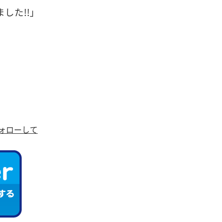
した!!」
ォローして