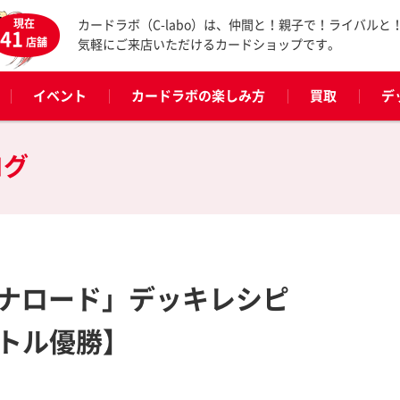
現在
カードラボ（C-labo）は、仲間と！親子で！ライバルと
41
店舗
気軽にご来店いただけるカードショップです。
イベント
カードラボの楽しみ方
買取
デ
ログ
ナロード」デッキレシピ
バトル優勝】