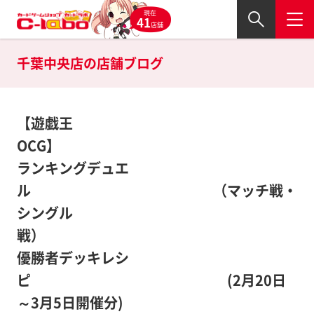
現在
41
店舗
千葉中央店の
店舗ブログ
【遊戯王
OCG
ランキングデュエ
ル （マッチ戦・
シングル
戦
優勝者デッキレシ
ピ (2月20日
～3月5日開催分)