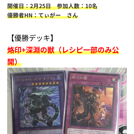
開催日：2月25日
参加人数：10名
優勝者HN：てぃがー さん
【優勝デッキ】
烙印+深淵の獣（レシピ一部のみ公
開）