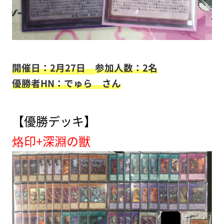
開催日：2月27日
参加人数：2名
優勝者HN：でゅら さん
【優勝デッキ】
烙印+深淵の獣