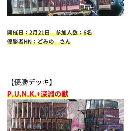
開催日：2月21日
参加人数：6名
優勝者HN：どみの さん
【優勝デッキ】
P.U.N.K.+深淵の獣