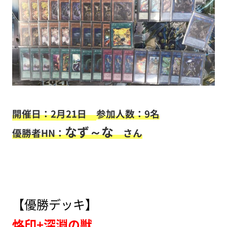
開催日：2月21日
参加人数：9名
なず～な
優勝者HN：
さん
【優勝デッキ】
烙印+深淵の獣