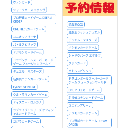
ヴァンガード
シャドウバース エボルヴ
プロ野球カードゲーム DREAM
ORDER
遊戯王OCG
ONE PIECEカードゲーム
遊戯王ラッシュデュエル
ユニオンアリーナ
デュエル・マスターズ
バトルスピリッツ
ポケモンカードゲーム
デジモンカードゲーム
シャドウバース エボルヴ
ドラゴンボールスーパーカード
ヴァンガード
ゲーム フュージョンワールド
バトルスピリッツ
デュエル・マスターズ
ドラゴンボールスーパーカード
名探偵コナンカードゲーム
ゲーム フュージョンワールド
Lycee OVERTURE
ONE PIECEカードゲーム
ウルトラマンカードゲーム
名探偵コナンカードゲーム
ディズニー・ロルカナ
ユニオンアリーナ
ラブライブ！シリーズ オフィシ
デジモンカードゲーム
ャルカードゲーム
プロ野球カードゲーム DREAM
ゴジラカードゲーム
ORDER