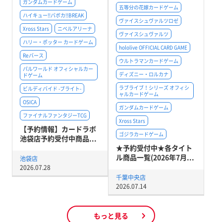
ガンダムカードゲーム
五等分の花嫁カードゲーム
ハイキュー!!バボカ!!BREAK
ヴァイスシュヴァルツロゼ
Xross Stars
ニベルアリーナ
ヴァイスシュヴァルツ
ハリー・ポッター カードゲーム
hololive OFFICIAL CARD GAME
Reバース
ウルトラマンカードゲーム
パルワールド オフィシャルカー
ディズニー・ロルカナ
ドゲーム
ラブライブ！シリーズ オフィシ
ビルディバイド -ブライト-
ャルカードゲーム
OSICA
ガンダムカードゲーム
ファイナルファンタジーTCG
Xross Stars
【予約情報】カードラボ
ゴジラカードゲーム
池袋店予約受付中商品...
★予約受付中★各タイト
ル商品一覧(2026年7月...
池袋店
2026.07.28
千葉中央店
2026.07.14
もっと見る