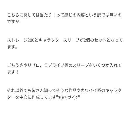
こちらに関しては当たり！って感じの内容という訳では無いの
ですが
ストレージ200とキャラクタースリーブが2個のセットとなって
ます。
ごちうさやリゼロ、ラブライブ等のスリーブをいくつか入れて
ます！
それ以外でも皆さん知ってそうな作品やカワイイ系のキャラク
ターを中心に作成してます⁽⁽٩(๑˃̶͈̀ ᗨ ˂̶͈́)۶⁾⁾