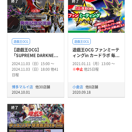
終了
終了
遊戯王OCG
遊戯王OCG
【遊戯王OCG】
遊戯王OCG ファンミーテ
「SUPREME DARKNE...
ィングin カードラボ 毎...
2024.11.03（日）15:00 〜
2021.01.11（月）13:00 〜
2024.11.03（日）18:00 他41
※中止
他25日程
日程
博多マルイ店
他30店舗
小倉店
他8店舗
2024.10.01
2020.09.18
終了