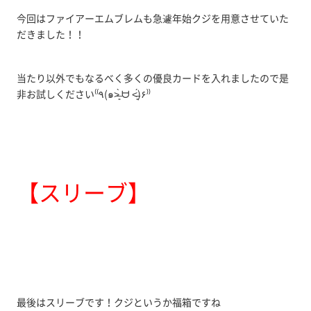
今回はファイアーエムブレムも急遽年始クジを用意させていた
だきました！！
当たり以外でもなるべく多くの優良カードを入れましたので是
非お試しください⁽⁽٩(๑˃̶͈̀ ᗨ ˂̶͈́)۶⁾⁾
【スリーブ】
最後はスリーブです！クジというか福箱ですね