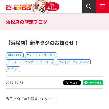
現在
41
店舗
浜松店の
店舗ブログ
【浜松店】新年クジのお知らせ！
遊戯王OCG
ヴァイスシュヴァルツ
スーパードラゴンボールヒーローズ
ファイアーエムブレム0
サプライ
2017.12.31
今日で2017年も最後ですね・・・