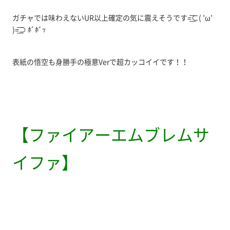
ガチャでは味わえないUR以上確定の気に震えそうです=͟͟͞͞⊂( ’ω’
)=͟͟͞͞⊃ ﾎﾞﾎﾞｯ
表紙の悟空も身勝手の極意Verで超カッコイイです！！
【ファイアーエムブレムサ
イファ】