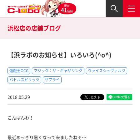
現在
41
店舗
浜松店の
店舗ブログ
【浜ラボのお知らせ】いろいろ(^o^)
遊戯王OCG
マジック：ザ・ギャザリング
ヴァイスシュヴァルツ
バトルスピリッツ
サプライ
2018.05.29
こんばんわ！
最近めっきり暑くなって来ましたねぇ…