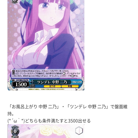
「お風呂上がり 中野 二乃」・「ツンデレ 中野 二乃」で盤面維
持。
(*´ω｀*)どちらも条件満たすと3500出せる