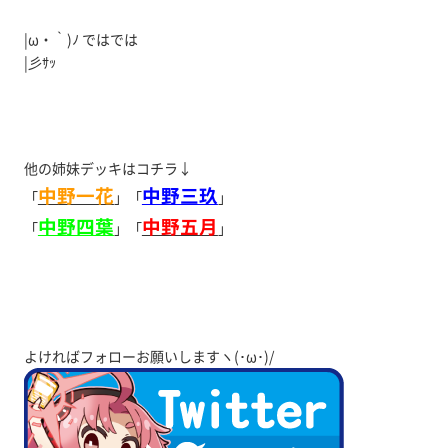
|ω・｀)ﾉ ではでは
|彡ｻｯ
他の姉妹デッキはコチラ↓
中野一花
中野三玖
「
」「
」
中野四葉
中野五月
「
」「
」
よければフォローお願いしますヽ(･ω･)/