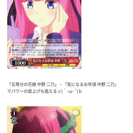
「五等分の花嫁 中野 二乃」・「気になるお年頃 中野 二乃」
でパワーの底上げも狙えるッ(｀･ω･´)ｂ