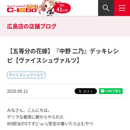
現在
41
店舗
広島店の
店舗ブログ
【五等分の花嫁】『中野 二乃』デッキレシ
ピ【ヴァイスシュヴァルツ】
ヴァイスシュヴァルツ
2020.09.12
みなさん、こんにちは。
ゲリラな豪雨に朝からやられた
WS担当のSです(/･ω･)/安定の着いたら止むやつ