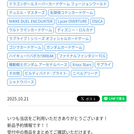
ドラゴンボールスーパーカードゲーム フュージョンワールド
デュエル・マスターズ
名探偵コナンカードゲーム
NIKKE DUEL ENCOUNTER
Lycee OVERTURE
OSICA
ウルトラマンカードゲーム
ディズニー・ロルカナ
ラブライブ！シリーズ オフィシャルカードゲーム
ゴジラカードゲーム
ガンダムカードゲーム
ハイキュー!!バボカ!!BREAK
ファイナルファンタジーTCG
機動戦士ガンダム アーセナルベース
Xross Stars
サプライ
その他
ビルディバイド -ブライト-
ニベルアリーナ
シャドウバース
2025.10.21
いつも当店をご利用いただきありがとうございます！
新品予約情報です！！
受付中の商品をまとめてご確認いただけます。