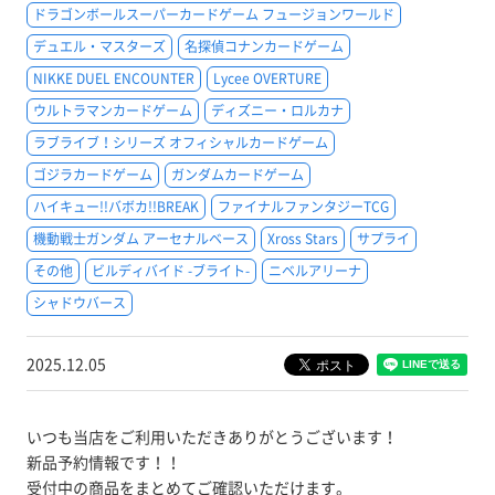
ドラゴンボールスーパーカードゲーム フュージョンワールド
デュエル・マスターズ
名探偵コナンカードゲーム
NIKKE DUEL ENCOUNTER
Lycee OVERTURE
ウルトラマンカードゲーム
ディズニー・ロルカナ
ラブライブ！シリーズ オフィシャルカードゲーム
ゴジラカードゲーム
ガンダムカードゲーム
ハイキュー!!バボカ!!BREAK
ファイナルファンタジーTCG
機動戦士ガンダム アーセナルベース
Xross Stars
サプライ
その他
ビルディバイド -ブライト-
ニベルアリーナ
シャドウバース
2025.12.05
いつも当店をご利用いただきありがとうございます！
新品予約情報です！！
受付中の商品をまとめてご確認いただけます。