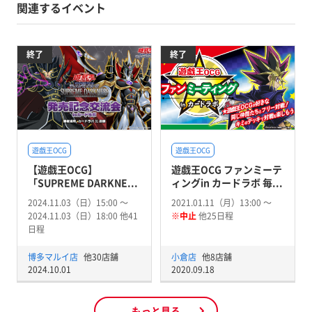
関連するイベント
終了
終了
遊戯王OCG
遊戯王OCG
【遊戯王OCG】
遊戯王OCG ファンミーテ
「SUPREME DARKNE...
ィングin カードラボ 毎...
2024.11.03（日）15:00 〜
2021.01.11（月）13:00 〜
2024.11.03（日）18:00 他41
※中止
他25日程
日程
博多マルイ店
他30店舗
小倉店
他8店舗
2024.10.01
2020.09.18
もっと見る