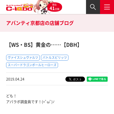
現在
41
店舗
アバンティ京都店の
店舗ブログ
【WS・BS】黄金の……【DBH】
ヴァイスシュヴァルツ
バトルスピリッツ
スーパードラゴンボールヒーローズ
2019.04.24
ども！
アバラボ調査員です！(=ﾟωﾟ)ﾉ