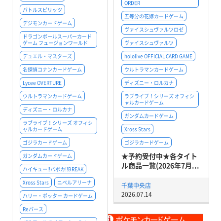
ORDER
バトルスピリッツ
五等分の花嫁カードゲーム
デジモンカードゲーム
ヴァイスシュヴァルツロゼ
ドラゴンボールスーパーカード
ゲーム フュージョンワールド
ヴァイスシュヴァルツ
デュエル・マスターズ
hololive OFFICIAL CARD GAME
名探偵コナンカードゲーム
ウルトラマンカードゲーム
Lycee OVERTURE
ディズニー・ロルカナ
ウルトラマンカードゲーム
ラブライブ！シリーズ オフィシ
ャルカードゲーム
ディズニー・ロルカナ
ガンダムカードゲーム
ラブライブ！シリーズ オフィシ
ャルカードゲーム
Xross Stars
ゴジラカードゲーム
ゴジラカードゲーム
★予約受付中★各タイト
ガンダムカードゲーム
ル商品一覧(2026年7月...
ハイキュー!!バボカ!!BREAK
Xross Stars
ニベルアリーナ
千葉中央店
2026.07.14
ハリー・ポッター カードゲーム
Reバース