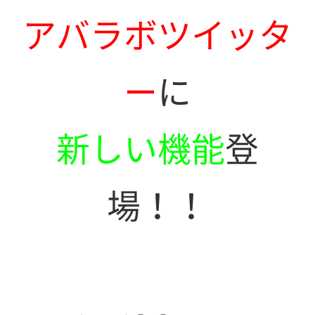
アバラボツイッタ
ー
に
新しい機能
登
場！！