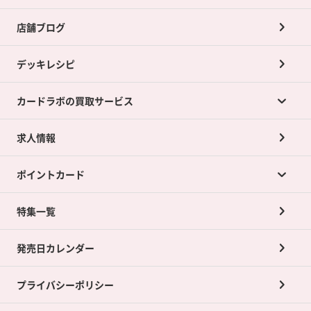
店舗ブログ
デッキレシピ
カードラボの買取サービス
求人情報
カードラボの買取サービスTOP
ポイントカード
店舗買取について
ネット買取について
特集一覧
ポイントカードTOP
買取承諾書について
発売日カレンダー
ポイント交換景品
プライバシーポリシー