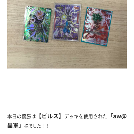
【ビルス
】
「aw@
本日の優勝は
デッキ
を使用された
晶軍
」
様でした！！