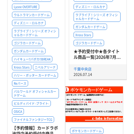
Lycee OVERTURE
ディズニー・ロルカナ
ウルトラマンカードゲーム
ラブライブ！シリーズ オフィシ
ャルカードゲーム
ディズニー・ロルカナ
ガンダムカードゲーム
ラブライブ！シリーズ オフィシ
ャルカードゲーム
Xross Stars
ゴジラカードゲーム
ゴジラカードゲーム
★予約受付中★各タイト
ガンダムカードゲーム
ル商品一覧(2026年7月...
ハイキュー!!バボカ!!BREAK
Xross Stars
ニベルアリーナ
千葉中央店
2026.07.14
ハリー・ポッター カードゲーム
Reバース
パルワールド オフィシャルカー
ドゲーム
ビルディバイド -ブライト-
OSICA
ファイナルファンタジーTCG
【予約情報】カードラボ
ポケモンカードゲーム
池袋店予約受付中商品...