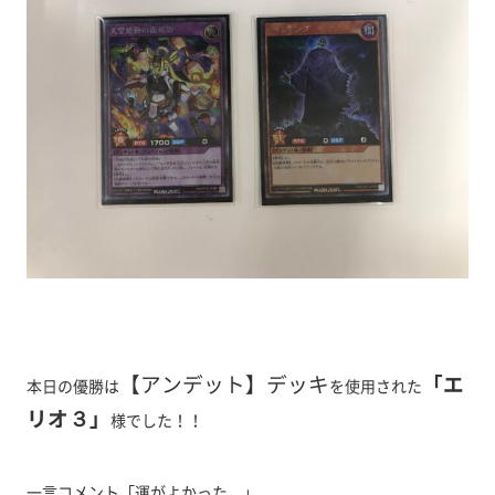
【アンデット】デッキ
「エ
本日の優勝は
を使用された
リオ３」
様でした！！
一言コメント「運がよかった。」