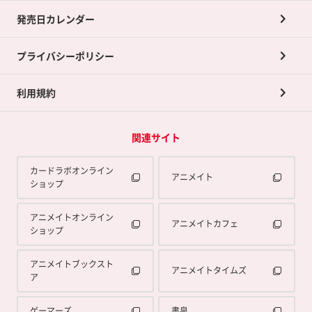
買取承諾書について
発売日カレンダー
ポイント交換景品
プライバシーポリシー
利用規約
関連サイト
カードラボオンライン
アニメイト
ショップ
アニメイトオンライン
アニメイトカフェ
ショップ
アニメイトブックスト
アニメイトタイムズ
ア
ゲーマーズ
書泉