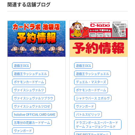
関連する店舗ブログ
遊戯王OCG
遊戯王OCG
遊戯王ラッシュデュエル
遊戯王ラッシュデュエル
ポケモンカードゲーム
デュエル・マスターズ
ヴァイスシュヴァルツ
ポケモンカードゲーム
ヴァイスシュヴァルツブラウ
シャドウバース エボルヴ
ヴァイスシュヴァルツロゼ
ヴァンガード
hololive OFFICIAL CARD GAME
バトルスピリッツ
五等分の花嫁カードゲーム
ドラゴンボールスーパーカード
ゲーム フュージョンワールド
ヴァンガード
ONE PIECEカードゲーム