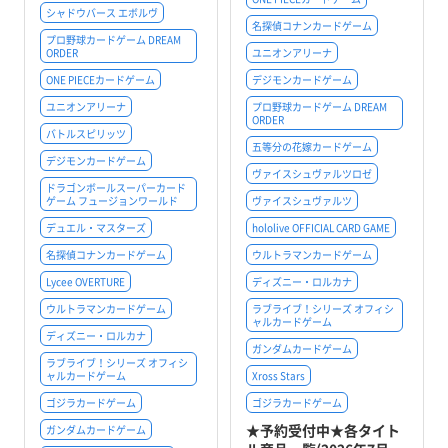
シャドウバース エボルヴ
名探偵コナンカードゲーム
プロ野球カードゲーム DREAM
ORDER
ユニオンアリーナ
ONE PIECEカードゲーム
デジモンカードゲーム
ユニオンアリーナ
プロ野球カードゲーム DREAM
ORDER
バトルスピリッツ
五等分の花嫁カードゲーム
デジモンカードゲーム
ヴァイスシュヴァルツロゼ
ドラゴンボールスーパーカード
ゲーム フュージョンワールド
ヴァイスシュヴァルツ
デュエル・マスターズ
hololive OFFICIAL CARD GAME
名探偵コナンカードゲーム
ウルトラマンカードゲーム
Lycee OVERTURE
ディズニー・ロルカナ
ウルトラマンカードゲーム
ラブライブ！シリーズ オフィシ
ャルカードゲーム
ディズニー・ロルカナ
ガンダムカードゲーム
ラブライブ！シリーズ オフィシ
ャルカードゲーム
Xross Stars
ゴジラカードゲーム
ゴジラカードゲーム
★予約受付中★各タイト
ガンダムカードゲーム