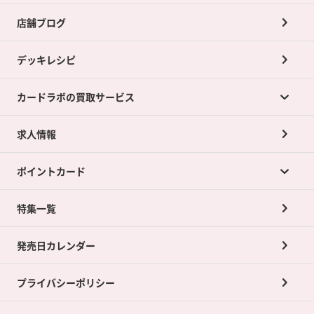
店舗ブログ
デッキレシピ
カードラボの買取サービス
求人情報
カードラボの買取サービスTOP
ポイントカード
店舗買取について
ネット買取について
特集一覧
ポイントカードTOP
買取承諾書について
発売日カレンダー
ポイント交換景品
プライバシーポリシー