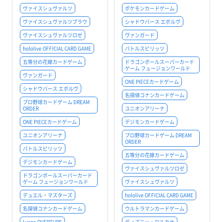
ヴァイスシュヴァルツ
ポケモンカードゲーム
ヴァイスシュヴァルツブラウ
シャドウバース エボルヴ
ヴァイスシュヴァルツロゼ
ヴァンガード
hololive OFFICIAL CARD GAME
バトルスピリッツ
五等分の花嫁カードゲーム
ドラゴンボールスーパーカード
ゲーム フュージョンワールド
ヴァンガード
ONE PIECEカードゲーム
シャドウバース エボルヴ
名探偵コナンカードゲーム
プロ野球カードゲーム DREAM
ORDER
ユニオンアリーナ
ONE PIECEカードゲーム
デジモンカードゲーム
ユニオンアリーナ
プロ野球カードゲーム DREAM
ORDER
バトルスピリッツ
五等分の花嫁カードゲーム
デジモンカードゲーム
ヴァイスシュヴァルツロゼ
ドラゴンボールスーパーカード
ゲーム フュージョンワールド
ヴァイスシュヴァルツ
デュエル・マスターズ
hololive OFFICIAL CARD GAME
名探偵コナンカードゲーム
ウルトラマンカードゲーム
Lycee OVERTURE
ディズニー・ロルカナ