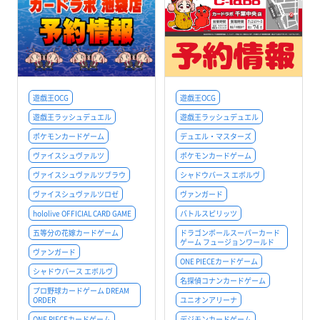
遊戯王OCG
遊戯王OCG
遊戯王ラッシュデュエル
遊戯王ラッシュデュエル
ポケモンカードゲーム
デュエル・マスターズ
ヴァイスシュヴァルツ
ポケモンカードゲーム
ヴァイスシュヴァルツブラウ
シャドウバース エボルヴ
ヴァイスシュヴァルツロゼ
ヴァンガード
hololive OFFICIAL CARD GAME
バトルスピリッツ
五等分の花嫁カードゲーム
ドラゴンボールスーパーカード
ゲーム フュージョンワールド
ヴァンガード
ONE PIECEカードゲーム
シャドウバース エボルヴ
名探偵コナンカードゲーム
プロ野球カードゲーム DREAM
ORDER
ユニオンアリーナ
ONE PIECEカードゲーム
デジモンカードゲーム