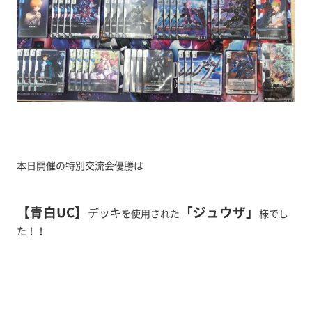
本日開催の特別交流会優勝は
【青白UC】
「ジュウザ
」
デッキ
を使用された
様でし
た！！