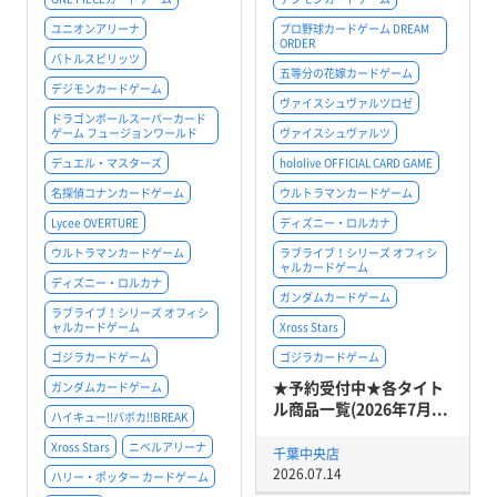
ユニオンアリーナ
プロ野球カードゲーム DREAM
ORDER
バトルスピリッツ
五等分の花嫁カードゲーム
デジモンカードゲーム
ヴァイスシュヴァルツロゼ
ドラゴンボールスーパーカード
ゲーム フュージョンワールド
ヴァイスシュヴァルツ
デュエル・マスターズ
hololive OFFICIAL CARD GAME
名探偵コナンカードゲーム
ウルトラマンカードゲーム
Lycee OVERTURE
ディズニー・ロルカナ
ウルトラマンカードゲーム
ラブライブ！シリーズ オフィシ
ャルカードゲーム
ディズニー・ロルカナ
ガンダムカードゲーム
ラブライブ！シリーズ オフィシ
ャルカードゲーム
Xross Stars
ゴジラカードゲーム
ゴジラカードゲーム
★予約受付中★各タイト
ガンダムカードゲーム
ル商品一覧(2026年7月...
ハイキュー!!バボカ!!BREAK
Xross Stars
ニベルアリーナ
千葉中央店
2026.07.14
ハリー・ポッター カードゲーム