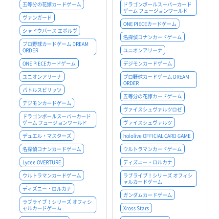
五等分の花嫁カードゲーム
ドラゴンボールスーパーカード
ゲーム フュージョンワールド
ヴァンガード
ONE PIECEカードゲーム
シャドウバース エボルヴ
名探偵コナンカードゲーム
プロ野球カードゲーム DREAM
ORDER
ユニオンアリーナ
ONE PIECEカードゲーム
デジモンカードゲーム
ユニオンアリーナ
プロ野球カードゲーム DREAM
ORDER
バトルスピリッツ
五等分の花嫁カードゲーム
デジモンカードゲーム
ヴァイスシュヴァルツロゼ
ドラゴンボールスーパーカード
ゲーム フュージョンワールド
ヴァイスシュヴァルツ
デュエル・マスターズ
hololive OFFICIAL CARD GAME
名探偵コナンカードゲーム
ウルトラマンカードゲーム
Lycee OVERTURE
ディズニー・ロルカナ
ウルトラマンカードゲーム
ラブライブ！シリーズ オフィシ
ャルカードゲーム
ディズニー・ロルカナ
ガンダムカードゲーム
ラブライブ！シリーズ オフィシ
ャルカードゲーム
Xross Stars