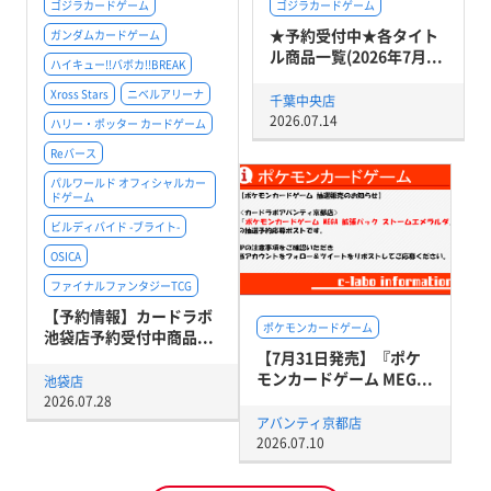
ゴジラカードゲーム
ゴジラカードゲーム
★予約受付中★各タイト
ガンダムカードゲーム
ル商品一覧(2026年7月...
ハイキュー!!バボカ!!BREAK
Xross Stars
ニベルアリーナ
千葉中央店
2026.07.14
ハリー・ポッター カードゲーム
Reバース
パルワールド オフィシャルカー
ドゲーム
ビルディバイド -ブライト-
OSICA
ファイナルファンタジーTCG
【予約情報】カードラボ
ポケモンカードゲーム
池袋店予約受付中商品...
【7月31日発売】『ポケ
モンカードゲーム MEG...
池袋店
2026.07.28
アバンティ京都店
2026.07.10