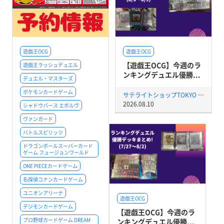
遊戯王OCG
遊戯王OCG
【遊戯王OCG】今週のラ
遊戯王ラッシュデュエル
ンキングデュエル優勝...
デュエル・マスターズ
ポケモンカードゲーム
サテライトショップTOKYO 秋葉原店
2026.08.10
シャドウバース エボルヴ
ヴァンガード
バトルスピリッツ
ドラゴンボールスーパーカード
ゲーム フュージョンワールド
ONE PIECEカードゲーム
名探偵コナンカードゲーム
ユニオンアリーナ
遊戯王OCG
デジモンカードゲーム
【遊戯王OCG】今週のラ
プロ野球カードゲーム DREAM
ンキングデュエル優勝...