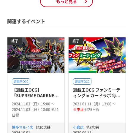
もっと見る
関連するイベント
終了
終了
遊戯王OCG
遊戯王OCG
【遊戯王OCG】
遊戯王OCG ファンミーテ
「SUPREME DARKNE...
ィングin カードラボ 毎...
2024.11.03（日）15:00 〜
2021.01.11（月）13:00 〜
2024.11.03（日）18:00 他41
※中止
他25日程
日程
博多マルイ店
他30店舗
小倉店
他8店舗
2024.10.01
2020.09.18