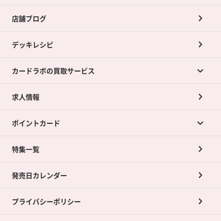
店舗ブログ
デッキレシピ
カードラボの買取サービス
求人情報
カードラボの買取サービスTOP
ポイントカード
店舗買取について
ネット買取について
特集一覧
ポイントカードTOP
買取承諾書について
発売日カレンダー
ポイント交換景品
プライバシーポリシー