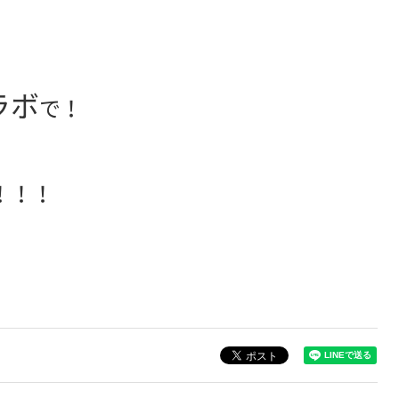
ラボ
で！
！！！