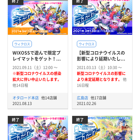
終了
終了
ウィクロス
ウィクロス
WIXOSSで遊んで限定プ
【新型コロナウイルスの
レイマットをゲット！...
影響により延期いたし...
2021.09.11（土）12:00 〜
2021.03.13（土）10:30 〜
※新型コロナウイルスの感染
新型コロナウイルスの影響に
拡大に伴い中止いたします。
より未定延期となります。
他
他14日程
16日程
オタロード本店
他14店舗
広島店
他17店舗
2021.08.13
2021.02.26
終了
終了