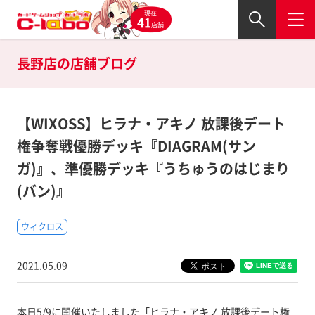
現在
41
店舗
長野店の
店舗ブログ
【WIXOSS】ヒラナ・アキノ 放課後デート
権争奪戦優勝デッキ『DIAGRAM(サン
ガ)』、準優勝デッキ『うちゅうのはじまり
(バン)』
ウィクロス
2021.05.09
本日5/9に開催いたしました「ヒラナ・アキノ 放課後デート権