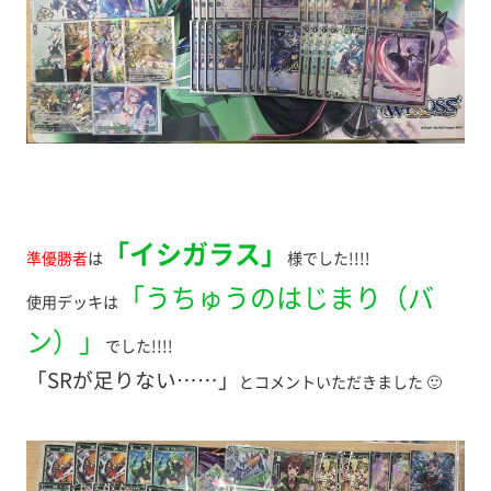
「イシガラス」
準優勝者
は
様でした!!!!
「うちゅうのはじまり（バ
使用デッキは
ン）」
でした!!!!
「SRが足りない……」
とコメントいただきました 🙂