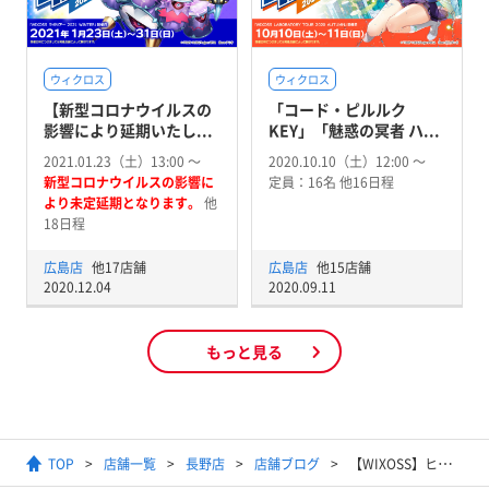
ウィクロス
ウィクロス
【新型コロナウイルスの
「コード・ピルルク
影響により延期いたし...
KEY」「魅惑の冥者 ハ...
2021.01.23（土）13:00 〜
2020.10.10（土）12:00 〜
新型コロナウイルスの影響に
定員：16名 他16日程
より未定延期となります。
他
18日程
広島店
他17店舗
広島店
他15店舗
2020.12.04
2020.09.11
もっと見る
TOP
店舗一覧
長野店
店舗ブログ
【WIXOSS】ヒラナ・アキノ 放課後デート権争奪戦優勝デッキ『DIAGRAM(サンガ)』、準優勝デッキ『うちゅうのはじまり(バン)』