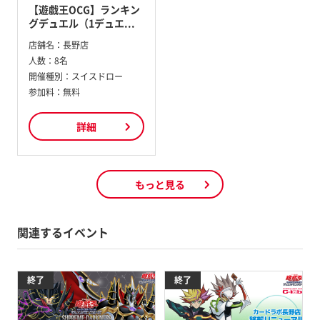
【遊戯王OCG】ランキン
グデュエル（1デュエ...
店舗名：
長野店
人数：
8名
開催種別：
スイスドロー
参加料：
無料
詳細
もっと見る
関連するイベント
終了
終了