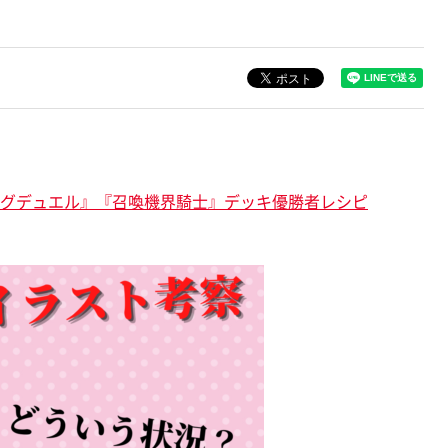
ングデュエル』『召喚機界騎士』デッキ優勝者レシピ