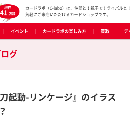
現在
カードラボ（C-labo）は、仲間と！親子で！ライバルと
41
店舗
気軽にご来店いただけるカードショップです。
イベント
カードラボの楽しみ方
買取
デ
ブログ
閃刀起動-リンケージ』のイラス
？