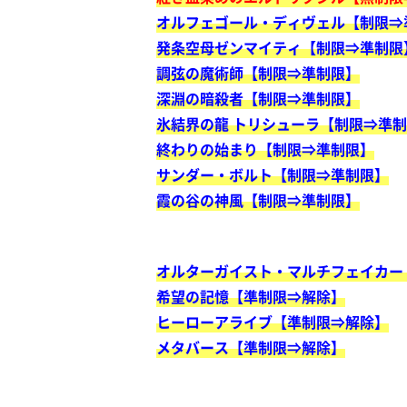
オルフェゴール・ディヴェル【制限⇒
発条空母ゼンマイティ【制限⇒準制限
調弦の魔術師【制限⇒準制限】
深淵の暗殺者【制限⇒準制限】
氷結界の龍 トリシューラ【制限⇒準
終わりの始まり【制限⇒準制限】
サンダー・ボルト【制限⇒準制限】
霞の谷の神風【制限⇒準制限】
オルターガイスト・マルチフェイカー
希望の記憶【準制限⇒解除】
ヒーローアライブ【準制限⇒解除】
メタバース【準制限⇒解除】