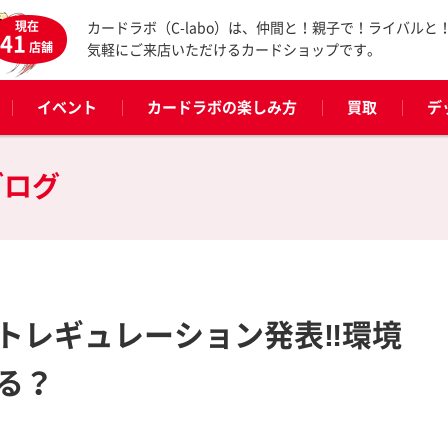
現在
カードラボ（C-labo）は、仲間と！親子で！ライバルと
41
店舗
気軽にご来店いただけるカードショップです。
イベント
カードラボの楽しみ方
買取
デ
ブログ
トレギュレーション発表‼環境
る？