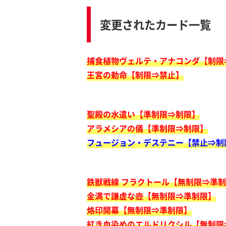
変更されたカード一覧
捕食植物ヴェルテ・アナコンダ【制限
王宮の勅命【制限⇒禁止】
聖殿の水遣い【準制限⇒制限】
アラメシアの儀【準制限⇒制限】
フュージョン・デステニー【禁止⇒制
鉄獣戦線 フラクトール【無制限⇒準
金満で謙虚な壺【無制限⇒準制限】
烙印開幕【無制限⇒準制限】
紅き血染めのエルドリクシル【無制限