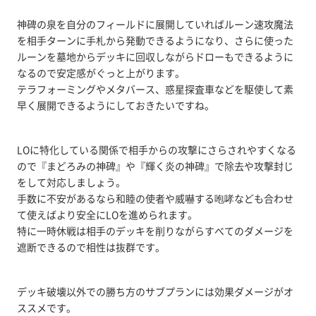
神碑の泉を自分のフィールドに展開していればルーン速攻魔法
を相手ターンに手札から発動できるようになり、さらに使った
ルーンを墓地からデッキに回収しながらドローもできるように
なるので安定感がぐっと上がります。
テラフォーミングやメタバース、惑星探査車などを駆使して素
早く展開できるようにしておきたいですね。
LOに特化している関係で相手からの攻撃にさらされやすくなる
ので『まどろみの神碑』や『輝く炎の神碑』で除去や攻撃封じ
をして対応しましょう。
手数に不安があるなら和睦の使者や威嚇する咆哮なども合わせ
て使えばより安全にLOを進められます。
特に一時休戦は相手のデッキを削りながらすべてのダメージを
遮断できるので相性は抜群です。
デッキ破壊以外での勝ち方のサブプランには効果ダメージがオ
ススメです。