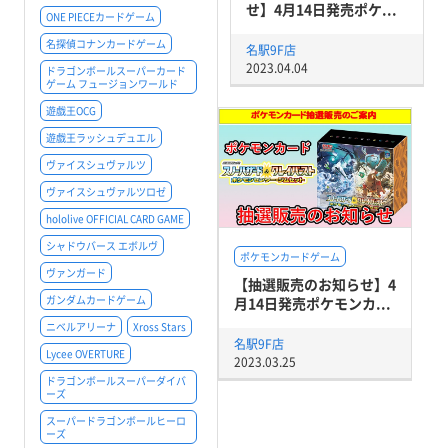
せ】4月14日発売ポケ...
ONE PIECEカードゲーム
名探偵コナンカードゲーム
名駅9F店
2023.04.04
ドラゴンボールスーパーカード
ゲーム フュージョンワールド
遊戯王OCG
遊戯王ラッシュデュエル
ヴァイスシュヴァルツ
ヴァイスシュヴァルツロゼ
hololive OFFICIAL CARD GAME
シャドウバース エボルヴ
ポケモンカードゲーム
ヴァンガード
【抽選販売のお知らせ】4
ガンダムカードゲーム
月14日発売ポケモンカ...
ニベルアリーナ
Xross Stars
名駅9F店
Lycee OVERTURE
2023.03.25
ドラゴンボールスーパーダイバ
ーズ
スーパードラゴンボールヒーロ
ーズ