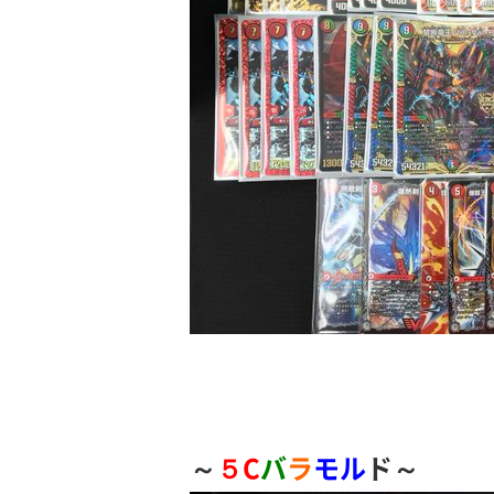
～
５C
バ
ラ
モル
ド～