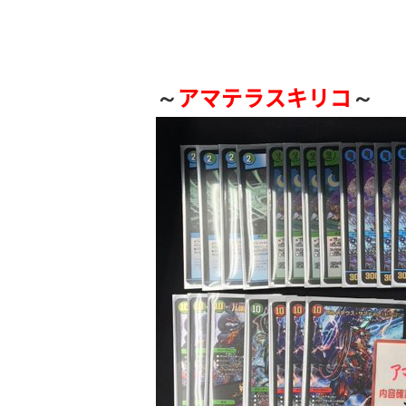
～
アマテラスキリコ
～