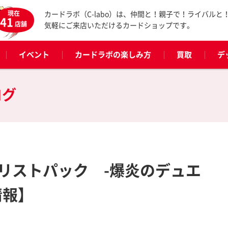
現在
カードラボ（C-labo）は、仲間と！親子で！ライバルと
41
店舗
気軽にご来店いただけるカードショップです。
イベント
カードラボの楽しみ方
買取
デ
ログ
リストパック -爆炎のデュエ
情報】