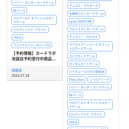
ハリー・ポッター カードゲーム
デュエル・マスターズ
Reバース
名探偵コナンカードゲーム
パルワールド オフィシャルカー
Lycee OVERTURE
ドゲーム
ウルトラマンカードゲーム
ビルディバイド -ブライト-
ディズニー・ロルカナ
OSICA
ラブライブ！シリーズ オフィシ
ファイナルファンタジーTCG
ャルカードゲーム
【予約情報】カードラボ
ゴジラカードゲーム
池袋店予約受付中商品...
ガンダムカードゲーム
池袋店
ハイキュー!!バボカ!!BREAK
2026.07.28
Xross Stars
ニベルアリーナ
ハリー・ポッター カードゲーム
Reバース
パルワールド オフィシャルカー
ドゲーム
ビルディバイド -ブライト-
OSICA