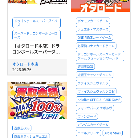
ドラゴンボールスーパーダイバ
ポケモンカードゲーム
ーズ
デュエル・マスターズ
スーパードラゴンボールヒーロ
ーズ
ONE PIECEカードゲーム
【オタロード本店】ドラ
名探偵コナンカードゲーム
ゴンボールスーパーダ...
ドラゴンボールスーパーカード
ゲーム フュージョンワールド
オタロード本店
遊戯王OCG
2026.05.26
遊戯王ラッシュデュエル
ヴァイスシュヴァルツ
ヴァイスシュヴァルツロゼ
hololive OFFICIAL CARD GAME
シャドウバース エボルヴ
ヴァンガード
ガンダムカードゲーム
遊戯王OCG
ニベルアリーナ
Xross Stars
遊戯王ラッシュデュエル