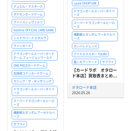
Lycee OVERTURE
デュエル・マスターズ
ドラゴンボールスーパーダイバ
ポケモンカードゲーム
ーズ
ヴァイスシュヴァルツ
スーパードラゴンボールヒーロ
ーズ
hololive OFFICIAL CARD GAME
機動戦士ガンダム アーセナルベ
シャドウバース エボルヴ
ース
ヴァンガード
ガンバレジェンズ
ドラゴンボールスーパーカード
アイドルマスター TOURS
ゲーム フュージョンワールド
艦これアーケード
サプライ
ONE PIECEカードゲーム
【カードラボ オタロー
名探偵コナンカードゲーム
ド本店】買取表まとめ...
マジック：ザ・ギャザリング
オタロード本店
ドラゴンボールスーパーダイバ
2026.05.26
ーズ
スーパードラゴンボールヒーロ
ーズ
機動戦士ガンダム アーセナルベ
ース
サプライ