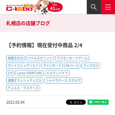
現在
41
店舗
札幌店の
店舗ブログ
【予約情報】現在受付中商品 2/4
遊戯王OCG
バトルスピリッツ
デジモンカードゲーム
ヴァイスシュヴァルツ
ヴァンガード
Reバース
ウィクロス
Z/X
Lycee OVERTURE
ビルディバイド
遊戯王ラッシュデュエル
シャドウバース エボルヴ
デュエル・マスターズ
2022.02.04