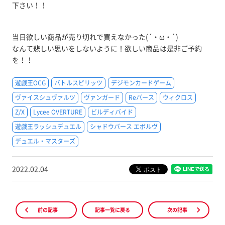
下さい！！
当日欲しい商品が売り切れで買えなかった(´・ω・`)
なんて悲しい思いをしないように！欲しい商品は是非ご予約
を！！
遊戯王OCG
バトルスピリッツ
デジモンカードゲーム
ヴァイスシュヴァルツ
ヴァンガード
Reバース
ウィクロス
Z/X
Lycee OVERTURE
ビルディバイド
遊戯王ラッシュデュエル
シャドウバース エボルヴ
デュエル・マスターズ
2022.02.04
前の記事
記事一覧に戻る
次の記事