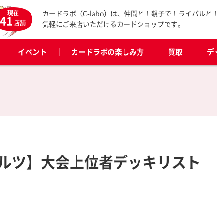
現在
カードラボ（C-labo）は、仲間と！親子で！ライバルと
41
店舗
気軽にご来店いただけるカードショップです。
イベント
カードラボの楽しみ方
買取
デ
ルツ】大会上位者デッキリスト