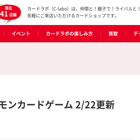
現在
カードラボ（C-labo）は、仲間と！親子で！ライバルと
41
店舗
気軽にご来店いただけるカードショップです。
イベント
カードラボの楽しみ方
買取
デ
ンカードゲーム 2/22更新