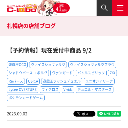
現在
41
店舗
札幌店の
店舗ブログ
【予約情報】現在受付中商品 9/2
遊戯王OCG
ヴァイスシュヴァルツ
ヴァイスシュヴァルツブラウ
シャドウバース エボルヴ
ヴァンガード
バトルスピリッツ
Z/X
Reバース
OSICA
遊戯王ラッシュデュエル
ユニオンアリーナ
Lycee OVERTURE
ウィクロス
Vividz
デュエル・マスターズ
ポケモンカードゲーム
2023.09.02