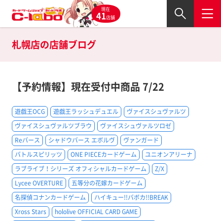
現在
41
店舗
札幌店の
店舗ブログ
【予約情報】現在受付中商品 7/22
遊戯王OCG
遊戯王ラッシュデュエル
ヴァイスシュヴァルツ
ヴァイスシュヴァルツブラウ
ヴァイスシュヴァルツロゼ
Reバース
シャドウバース エボルヴ
ヴァンガード
バトルスピリッツ
ONE PIECEカードゲーム
ユニオンアリーナ
ラブライブ！シリーズ オフィシャルカードゲーム
Z/X
Lycee OVERTURE
五等分の花嫁カードゲーム
名探偵コナンカードゲーム
ハイキュー!!バボカ!!BREAK
Xross Stars
hololive OFFICIAL CARD GAME