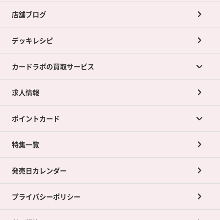
店舗ブログ
デッキレシピ
カードラボの買取サービス
求人情報
カードラボの買取サービスTOP
ポイントカード
店舗買取について
ネット買取について
特集一覧
ポイントカードTOP
買取承諾書について
発売日カレンダー
ポイント交換景品
プライバシーポリシー