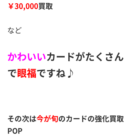
￥30,000
買取
など
かわいい
カードがたくさん
で
眼福
ですね♪
その次は
今が旬
のカードの強化買取
POP