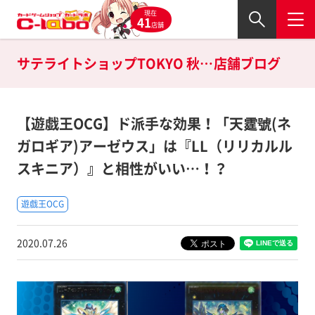
現在
41
店舗
サテライトショップTOKYO 秋葉原店の
店舗ブログ
【遊戯王OCG】ド派手な効果！「天霆號(ネ
ガロギア)アーゼウス」は『LL（リリカルル
スキニア）』と相性がいい…！？
遊戯王OCG
2020.07.26