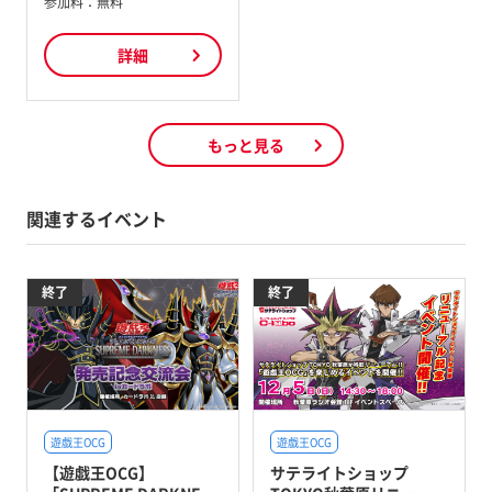
参加料：
無料
詳細
もっと見る
関連するイベント
終了
終了
遊戯王OCG
遊戯王OCG
【遊戯王OCG】
サテライトショップ