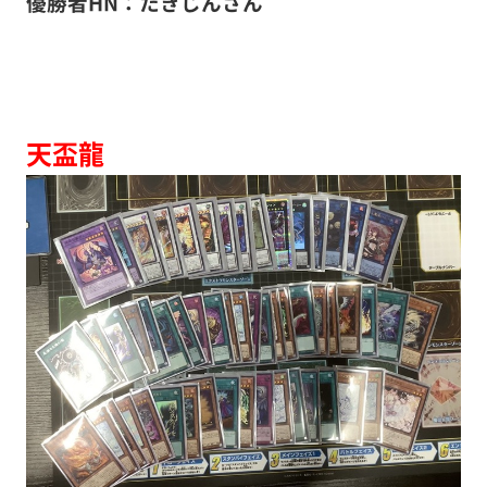
優勝者HN：たきじんさん
天盃龍